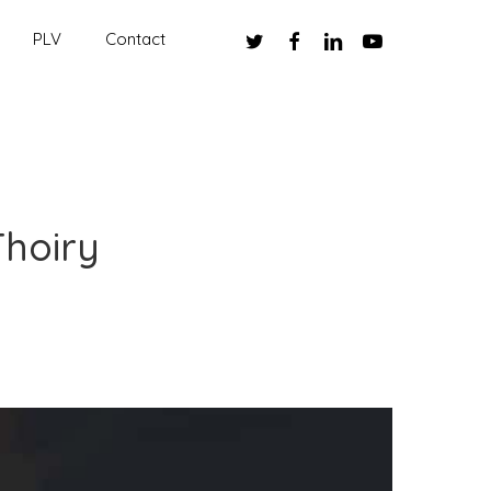
twitter
facebook
linkedin
youtube
PLV
Contact
Thoiry