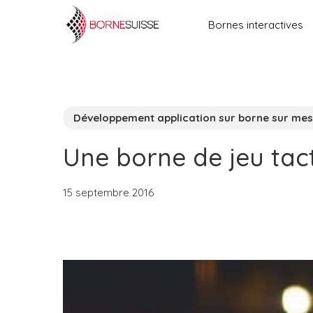
Skip
Bornes interactives
to
main
content
Développement application sur borne sur me
Une borne de jeu tact
15 septembre 2016