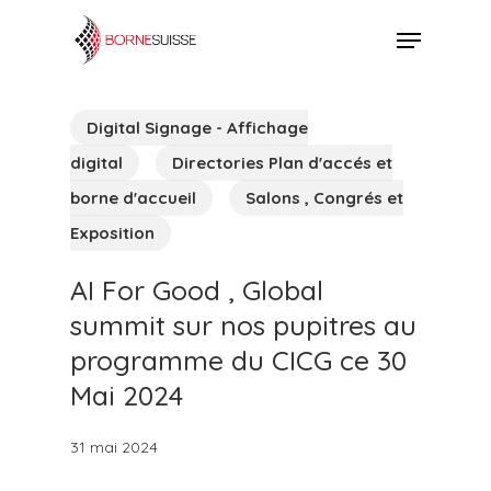
Skip
Menu
to
Close
main
Menu
content
Digital Signage - Affichage
digital
Directories Plan d'accés et
borne d'accueil
Salons , Congrés et
Exposition
AI For Good , Global
summit sur nos pupitres au
programme du CICG ce 30
Mai 2024
31 mai 2024