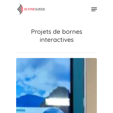
Skip
Menu
to
Close
main
Menu
content
Projets de bornes
interactives