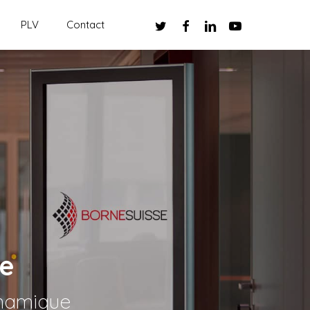
twitter
facebook
linkedin
youtube
PLV
Contact
ge
ynamique