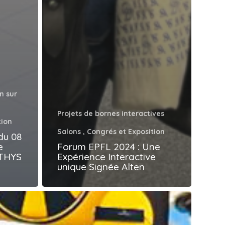
n sur
Projets de bornes interactives
tion
Salons , Congrés et Exposition
du 08
e
Forum EPFL 2024 : Une
ATHYS
Expérience Interactive
unique Signée Alten