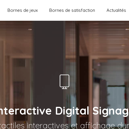
Bornes de jeux
Bornes de satisfaction
Actualités
nteractive Digital Signa
tactiles interactives et affichage d